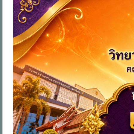
ผศ.ดร.สุพรรณี กัณหดิลก
ผู้อำนวยการวิทยาลัยพยาบาลบรมราชชนนี เชียงใหม่
วิทยาลัย
ข้อมูลวิทยาลัย
วิสัยทัศน์ พันธกิจ
แผนผังวิทยาลัย
โครงสร้างองค์กร
อำนาจหน้าที่
BCNC DASHBOARD
หลักสูตรพยาบาลศาตรบัณฑิต
แผนที่วิทยาลัย
เส้นทางเดินทางมาวิทยาลัย
สมาคมศิษย์เก่า