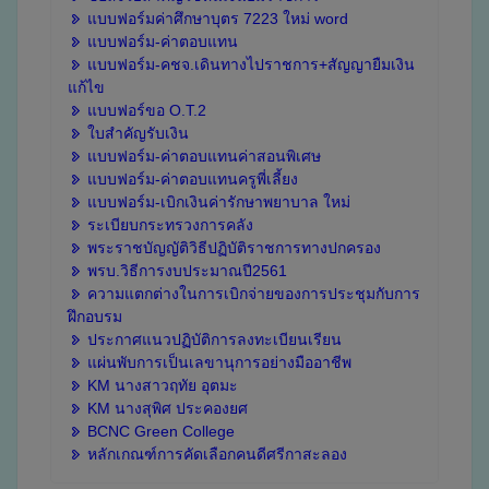
แบบฟอร์มค่าศึกษาบุตร 7223 ใหม่ word
แบบฟอร์ม-ค่าตอบแทน
แบบฟอร์ม-คชจ.เดินทางไปราชการ+สัญญายืมเงิน
แก้ไข
แบบฟอร์ขอ O.T.2
ใบสำคัญรับเงิน
แบบฟอร์ม-ค่าตอบแทนค่าสอนพิเศษ
แบบฟอร์ม-ค่าตอบแทนครูพี่เลี้ยง
แบบฟอร์ม-เบิกเงินค่ารักษาพยาบาล ใหม่
ระเบียบกระทรวงการคลัง
พระราชบัญญัติวิธีปฏิบัติราชการทางปกครอง
พรบ.วิธีการงบประมาณปี2561
ความแตกต่างในการเบิกจ่ายของการประชุมกับการ
ฝึกอบรม
ประกาศแนวปฏิบัติการลงทะเบียนเรียน
แผ่นพับการเป็นเลขานุการอย่างมืออาชีพ
KM นางสาวฤทัย อุตมะ
KM นางสุพิศ ประคองยศ
BCNC Green College
หลักเกณฑ์การคัดเลือกคนดีศรีกาสะลอง