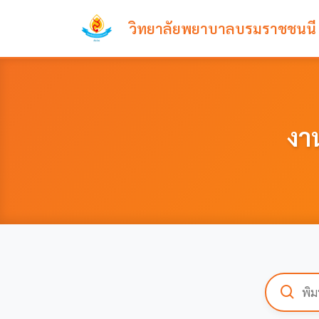
วิทยาลัยพยาบาลบรมราชชนนี เ
งา