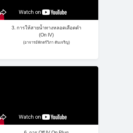
3. การให้สายน้ำทางหลอดเลือดดำ
(On IV)
(อาจารย์พักตร์วิภา ตันเจริญ)
6. การ Off IV On Plug