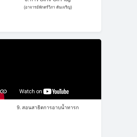
(อาจารย์พักตร์วิภา ตันเจริญ)
9. สอนสาธิตการอาบน้ำทารก