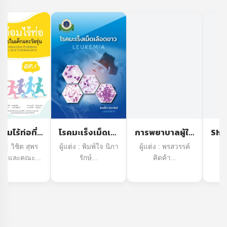
โรคต่อมไร้ท่อที่พบบ่อยในเด็กและวัยรุ่น (EP.1) (COMMON ENDOCRINE PROBLEMS IN CHILDREN AND ADOLESCENTS
โรคมะเร็งเม็ดเลือดขาว (LEUKEMIA)
การพยาบาลผู้ใหญ่ 2 (Nursing for adult II)
ต่ง : วิชิต สุพร
ผู้แต่ง : พิมพ์ใจ นิภา
ผู้แต่ง : พรสวรรค์
d
์ชัย และคณะ...
รักษ์...
คิดค้า...