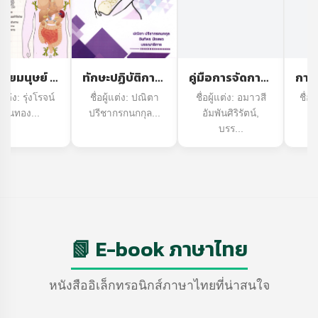
ร่างกายมนุษย์ = Human body : My first encyclopedia series
ทักษะปฏิบัติการพยาบาลมารดา-ทารกและการผดุงครรภ์
คู่มือการจัดการความรู้ สู่การจัดการนวัตกรรม = Knowledge management manual to innovation management
ู้แต่ง: รุ่งโรจน์
ชื่อผู้แต่ง: ปณิตา
ชื่อผู้แต่ง: อมาวสี
ชื่อผ
แผ่นทอง...
ปรีชากรกนกกุล...
อัมพันศิริรัตน์,
บรร...
📗 E-book ภาษาไทย
หนังสืออิเล็กทรอนิกส์ภาษาไทยที่น่าสนใจ