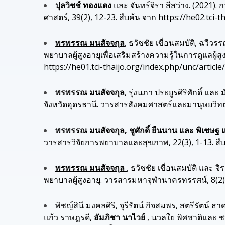
ปุลวิชช์ ทองแตง
และ จันทร์จิรา สีสว่าง. (2021
ศาสตร์, 39(2), 12-23. สืบค้น จาก https://he02.tci-
พรพรรณ มนสัจจกุล
, ธวัชชัย เขื่อนสมบัติ, ฉวี
พยาบาลผู้สูงอายุเพื่อเสริมสร้างความรู้ในการดูแลผ
https://he01.tci-thaijo.org/index.php/unc/artic
พรพรรณ มนสัจจกุล
, รุ่งนภา ประยูรศิริศักดิ์ 
จังหวัดอุดรธานี. วารสารสังคมศาสตร์และมานุษยวิทยาเ
พรพรรณ มนสัจจกุล, ชูศักดิ์ ยืนนาน และ พิเชษฐ 
วารสารวิจัยการพยาบาลและสุขภาพ, 22(3), 1-13. สืบค
พรพรรณ มนสัจจกุล
, ธวัชชัย เขื่อนสมบัติ และ
พยาบาลผู้สูงอายุ. วารสารมหาจุฬานาครทรรศน์, 8(2),
พิชญ์สินี มงคลศิริ, จุรีรัตน์ กิจสมพร, สตรีรัตน์ ธ
แก้ว ราษฎรดี,
อัมภิชา นาไวย์
, นวลใย พิศชาติและ ช