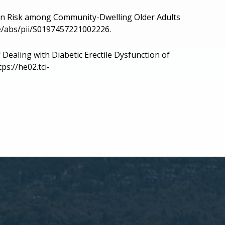
tion Risk among Community-Dwelling Older Adults
cle/abs/pii/S0197457221002226.
 Dealing with Diabetic Erectile Dysfunction of
ps://he02.tci-