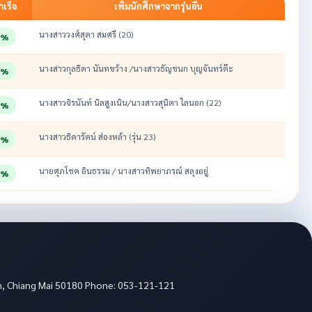
เร็จ
เพิ่มนักศึกษาจากรุ่นอื่น
นางสาววงศ์สุดา สมศรี (20)
0%
นางสาวกุลธิดา นันทขว้าง /นางสาวธัญชนก บุญจันทร์ต๊ะ
7%
นางสาวจิรนันท์ นิลสูงเนิน/นางสาวสุนิตา ไลนอก (22)
8%
นางสาวธิดารัตน์ ส่องหล้า (รุ่น 23)
7%
นายศุภโชค อินธรรม / นางสาวทิพยาภรณ์ สลุงอยู่
7%
m, Chiang Mai 50180 Phone: 053-121-121