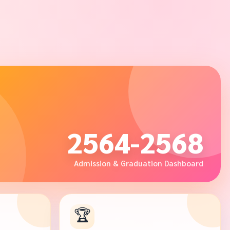
2564-2568
Admission & Graduation Dashboard
🏆