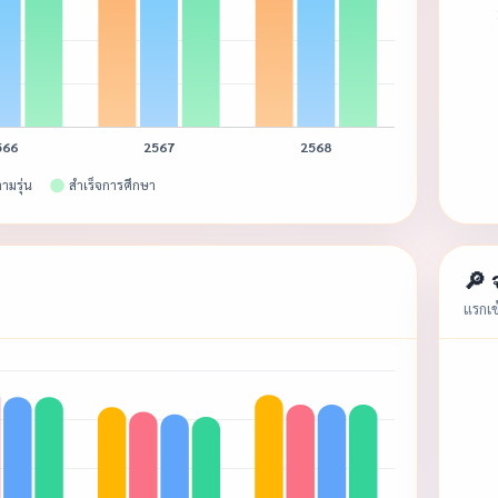
🔎
แรกเข