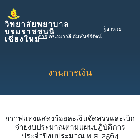
วิทยาลัยพยาบาล
ผู้อำนวย
บรมราชชนนี
การ
ดร.อมาวสี อัมพันศิริรัตน์
เชียงใหม่
งานการเงิน
กราฟแท่งแสดงร้อยละเงินจัดสรรและเบิก
จ่ายงบประมาณตามแผนปฎิบัติการ
ประจำปีงบประมาณ พ.ศ. 2564